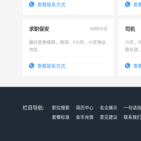
务，财
查看联系方式
查
作
求职保安
08月06日
司机
最好是售楼部，商场，8小时，小区物业
35岁
勿扰
跑长途
六，渣
查看联系方式
查
栏目导航:
职位搜索
简历中心
名企展示
一句话
套餐标准
金币充值
意见建议
联系我