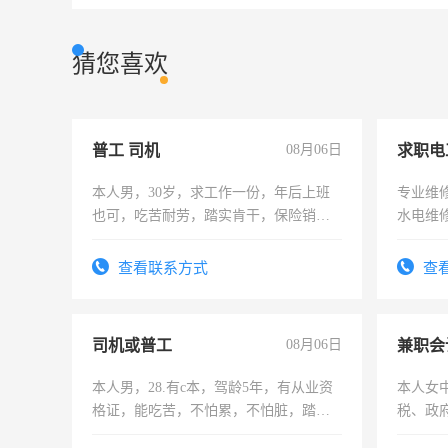
猜您喜欢
普工 司机
08月06日
求职电
本人男，30岁，求工作一份，年后上班
专业维
也可，吃苦耐劳，踏实肯干，保险销售
水电维
勿扰
查看联系方式
查
司机或普工
08月06日
兼职会
本人男，28.有c本，驾龄5年，有从业资
本人女
格证，能吃苦，不怕累，不怕脏，踏
税、政
实，需求稳定工作一份，保险不干
为各类