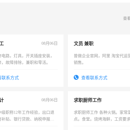
查
工
08月06日
文员 兼职
修电路，灯具，开关插座安装，
曾做企业官网，阿里 淘宝代运
修，故障排除，兼职和零活。
销售。
看联系方式
查看联系方式
计
08月06日
求职厨师工作
中级职称12年工作经验，出口退
求职厨师工作 各种火锅。家常
府补贴、银行贷款、纳税申报、
点。食堂。烧烤海鲜，工资要求6
公司策划，设建新账，理乱账业
上