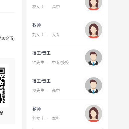
林女士
·
高中
教师
刘女士
·
大专
10金币)
技工/普工
钟先生
·
中专/技校
技工/普工
罗先生
·
高中
教师
息
刘女士
·
本科