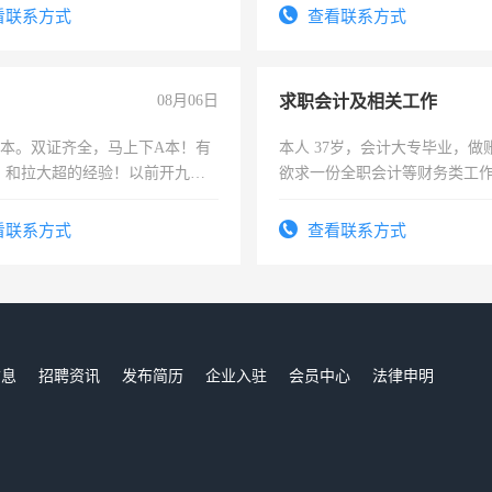
务咨询等业务。欲求兼职会计工
看联系方式
查看联系方式
08月06日
求职会计及相关工作
，B本。双证齐全，马上下A本！有
本人 37岁，会计大专毕业，做
，和拉大超的经验！以前开九米
欲求一份全职会计等财务类工
土车
计证
看联系方式
查看联系方式
信息
招聘资讯
发布简历
企业入驻
会员中心
法律申明
们