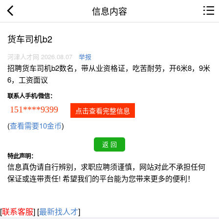
信息内容
货车司机b2
河津人才网 2026.08.07
举报
招聘货车司机b2数名，带从业资格证，吃苦耐劳，开6米8，9米
6，工资面议
联系人手机/微信：
151****9399
点击查看完整信息
(
查看需要10金币
)
特此声明：
信息真伪请自行辨别，求职应聘须谨慎，网站对此不承担任何
保证或连带责任! 希望我们的平台能为您带来更多的便利！
[
联系客服
]
[
最新找人才
]