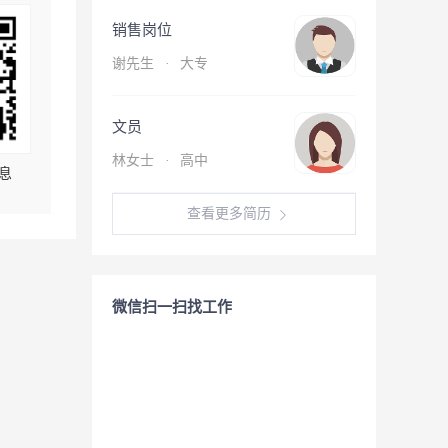
销售岗位
谢先生
·
大专
文员
林女士
·
高中
息
查看更多简历
微信扫一扫找工作