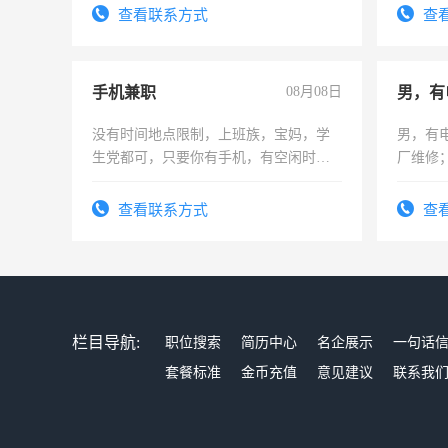
查看联系方式
查
手机兼职
08月08日
男，有
没有时间地点限制，上班族，宝妈，学
男，有
生党都可，只要你有手机，有空闲时
厂维修
间，一单一结，一天二三十不成问题，
上，枣
勤快的四五十，每天挣零花钱没问题！
电话
查看联系方式
查
栏目导航:
职位搜索
简历中心
名企展示
一句话
套餐标准
金币充值
意见建议
联系我