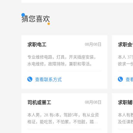
猜您喜欢
求职电工
08月08日
求职会
专业维修电路，灯具，开关插座安装，
本人 3
水电维修，故障排除，兼职和零活。
欲求一
计证
查看联系方式
查
司机或普工
08月08日
求职辅
本人男，28.有c本，驾龄5年，有从业资
本人有
格证，能吃苦，不怕累，不怕脏，踏
及任课
实，需求稳定工作一份，保险不干
师，求