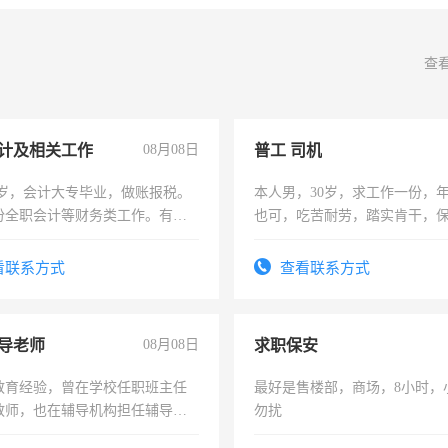
查
计及相关工作
08月08日
普工 司机
7岁，会计大专毕业，做账报税。
本人男，30岁，求工作一份，
份全职会计等财务类工作。有会
也可，吃苦耐劳，踏实肯干，
勿扰
看联系方式
查看联系方式
导老师
08月08日
求职保安
教育经验，曾在学校任职班主任
最好是售楼部，商场，8小时，
教师，也在辅导机构担任辅导教
勿扰
周一至周五辅导老师的工作