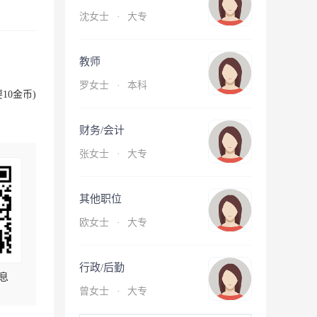
沈女士
·
大专
教师
罗女士
·
本科
10金币)
财务/会计
张女士
·
大专
其他职位
欧女士
·
大专
行政/后勤
息
曾女士
·
大专