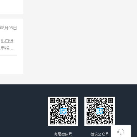
08月08日
，出口退
税申报、
理乱账业
职会计工
客服微信号
微信公众号