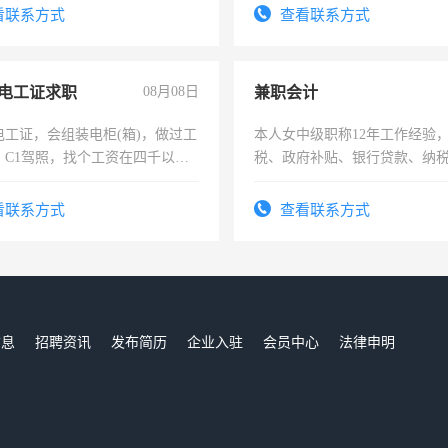
看联系方式
查看联系方式
电工证求职
08月08日
兼职会计
电工证，会组装电柜(箱)，做过工
本人女中级职称12年工作经验
；C1驾照，找个工资在四千以
税、政府补贴、银行贷款、纳
强县以外需要有住宿，保险勿扰
为各类公司策划，设建新账，
务，财务咨询等业务。欲求兼
看联系方式
查看联系方式
作
信息
招聘资讯
发布简历
企业入驻
会员中心
法律申明
们